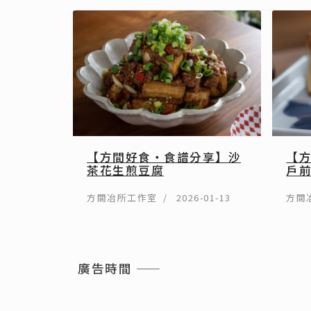
【方間好食・食譜分享】沙
【
茶花生煎豆腐
戶
方間冶所工作室
2026-01-13
方間
廣告時間 ——