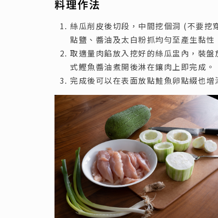
料理作法
絲瓜削皮後切段，中間挖個洞 (不要挖
點鹽、醬油及太白粉抓均勻至產生黏性
取適量肉餡放入挖好的絲瓜盅內，裝盤
式鰹魚醬油煮開後淋在鑲肉上即完成。
完成後可以在表面放點鮭魚卵點綴也增