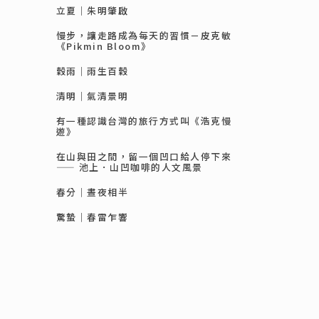
立夏｜朱明肇啟
慢步，讓走路成為每天的習慣－皮克敏
《Pikmin Bloom》
穀雨｜雨生百穀
清明｜氣清景明
有一種認識台灣的旅行方式叫《浩克慢
遊》
在山與田之間，留一個凹口給人停下來
—— 池上．山凹咖啡的人文風景
春分｜晝夜相半
驚蟄｜春雷乍響