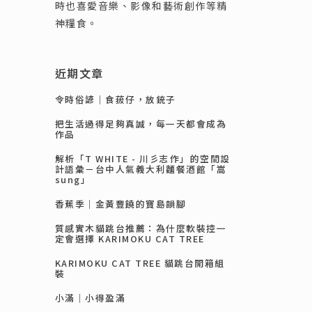
時也喜愛音樂、影像和藝術創作等精
神糧食。
近期文章
令時俗諺｜食菝仔，放銃子
把生活過得足夠真誠，每一天都會成為
作品
解析「T WHITE - 川彡志作」的空間設
計語彙－台中人氣義大利麵餐酒館「嵩
sung」
香蕉季｜金黃豐饒的寶島韻腳
質感實木貓跳台推薦：為什麼軟裝控一
定會選擇 KARIMOKU CAT TREE
KARIMOKU CAT TREE 貓跳台開箱組
裝
小滿｜小得盈滿