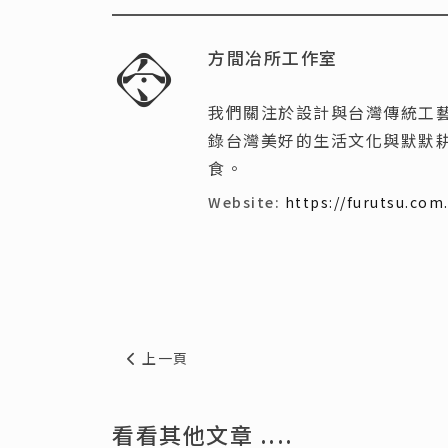
方間冶所工作室
我們關注於設計與台灣傳統工
錄台灣美好的生活文化與默默
食。
Website:
https://furutsu.com
上一篇文章: 【方間好食・食譜分享】蔥爆雞里
上一頁
看看其他文章 ....