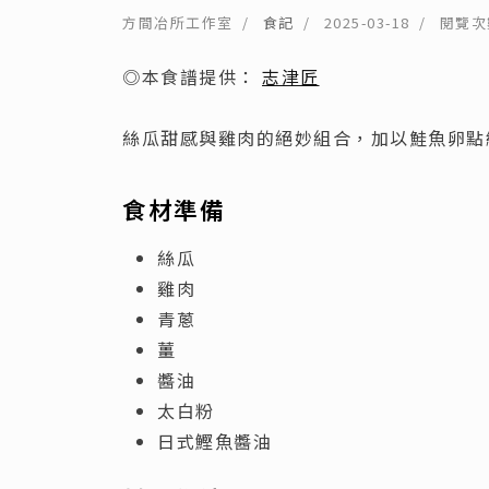
方間冶所工作室
食記
2025-03-18
閱覽次數
◎本食譜提供：
志津匠
絲瓜甜感與雞肉的絕妙組合，加以鮭魚卵點
食材
準備
絲瓜
雞肉
青蔥
薑
醬油
太白粉
日式鰹魚醬油