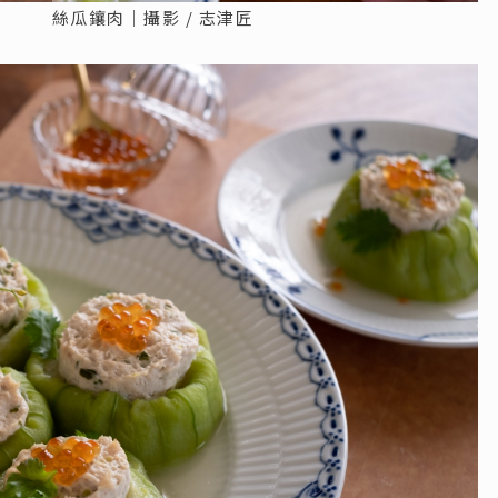
絲瓜鑲肉｜攝影 / 志津匠