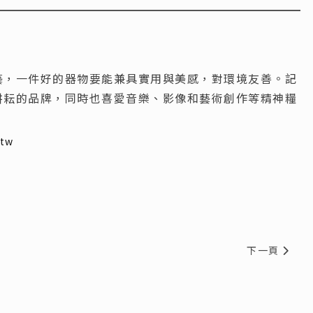
藝，一件好的器物要能兼具實用與美感，對環境友善。記
耕耘的品牌，同時也喜愛音樂、影像和藝術創作等精神糧
.tw
脊肉
下一篇文章:
下一頁