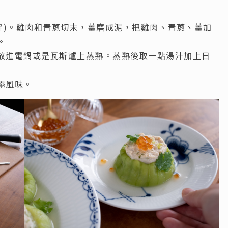
穿)。雞肉和青蔥切末，薑磨成泥，把雞肉、青蔥、薑加
。
放進電鍋或是瓦斯爐上蒸熟。蒸熟後取一點湯汁加上日
添風味。