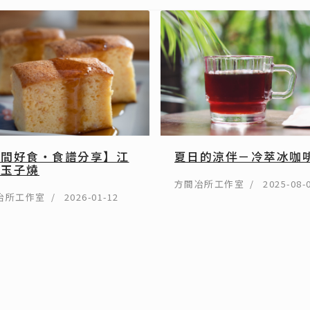
方間好食・食譜分享】江
夏日的涼伴－冷萃冰咖
前玉子燒
方間冶所工作室
2025-08-
冶所工作室
2026-01-12