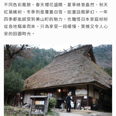
不同色彩風貌，春天櫻花盛開、夏季綠意盎然、秋天
紅葉繽紛、冬季則是覆蓋白雪，如童話般夢幻，一年
四季都能感受到美山町的魅力，也難怪日本家庭紛紛
從各地驅車而來，只為享受一段緩慢、質樸又令人心
安的田園時光。