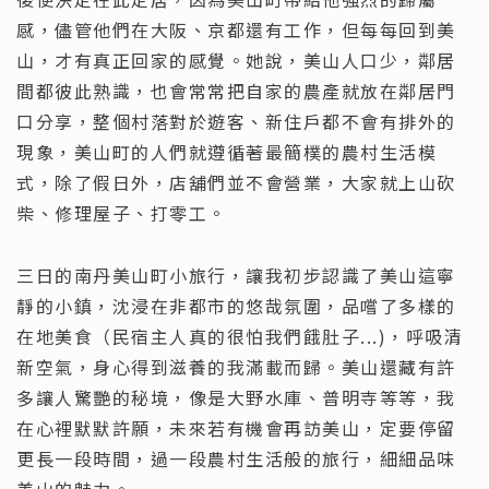
感，儘管他們在大阪、京都還有工作，但每每回到美
山，才有真正回家的感覺。她說，美山人口少，鄰居
間都彼此熟識，也會常常把自家的農產就放在鄰居門
口分享，整個村落對於遊客、新住戶都不會有排外的
現象，美山町的人們就遵循著最簡樸的農村生活模
式，除了假日外，店舖們並不會營業，大家就上山砍
柴、修理屋子、打零工。
三日的南丹美山町小旅行，讓我初步認識了美山這寧
靜的小鎮，沈浸在非都市的悠哉氛圍，品嚐了多樣的
在地美食（民宿主人真的很怕我們餓肚子...)，呼吸清
新空氣，身心得到滋養的我滿載而歸。美山還藏有許
多讓人驚艷的秘境，像是大野水庫、普明寺等等，我
在心裡默默許願，未來若有機會再訪美山，定要停留
更長一段時間，過一段農村生活般的旅行，細細品味