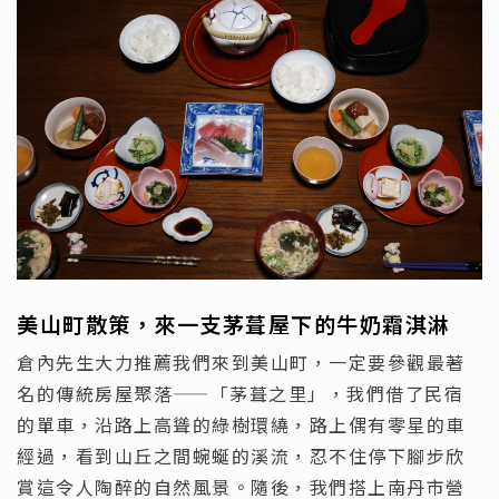
美山町散策，來一支茅葺屋下的牛奶霜淇淋
倉內先生大力推薦我們來到美山町，一定要參觀最著
名的傳統房屋聚落——「茅葺之里」，我們借了民宿
的單車，沿路上高聳的綠樹環繞，路上偶有零星的車
經過，看到山丘之間蜿蜒的溪流，忍不住停下腳步欣
賞這令人陶醉的自然風景。隨後，我們搭上南丹市營