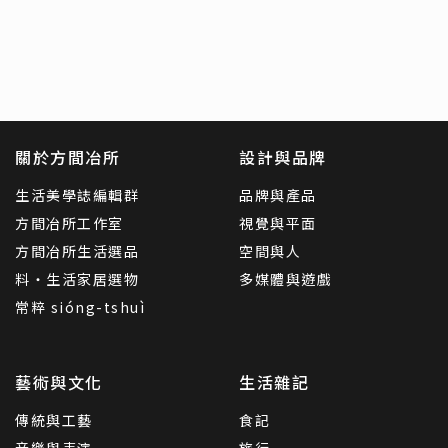
關於方間冶所
設計與品牌
生活美學誌編輯群
品牌與產品
方間冶所工作室
視覺與平面
方間冶所生活選品
空間與人
料・生活家居選物
多媒體與遊戲
常粹 sióng-tshuì
藝術與文化
生活雜記
傳統與工藝
食記
音樂與表演
旅行