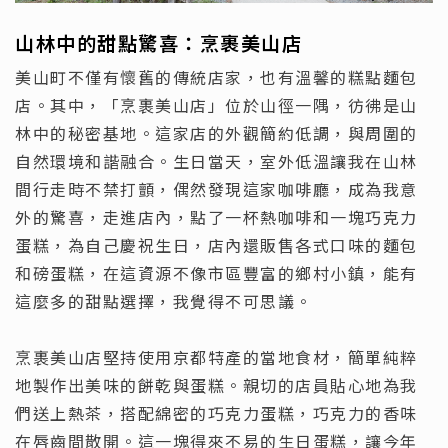
山林中的甜點驚喜：烹裹美山店
美山町不僅有懷舊的傳統店家，也有溫馨的糕點麵包
店。其中，「烹裹美山店」位於山徑一隅，彷彿是山
林中的秘密基地。這家店的外觀簡約低調，與周圍的
自然環境和諧融合。生日當天，室外低溫讓我在山林
間行走時不禁打顫，偶然發現這家咖啡廳，成為我意
外的驚喜，走進店內，點了一杯熱咖啡和一塊巧克力
蛋糕，為自己慶祝生日，店內還販售各式口味的麵包
和磅蛋糕，在這資源不像市區豐富的鄉村小鎮，能有
這麼多的甜點選擇，我覺得不可思議。
烹裹美山店堅持使用京都特產的當地食材，簡單純粹
地製作出美味的餅乾與蛋糕。親切的店員貼心地為我
們送上熱茶，搭配綿密的巧克力蛋糕，巧克力的香味
在唇齒間散開。這一塊得來不易的生日蛋糕，讓今年