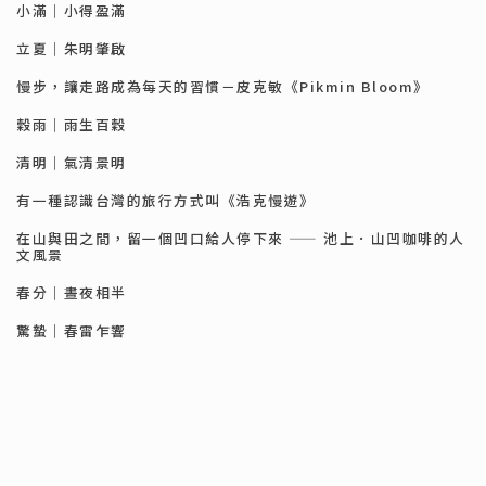
小滿｜小得盈滿
立夏｜朱明肇啟
慢步，讓走路成為每天的習慣－皮克敏《Pikmin Bloom》
穀雨｜雨生百穀
清明｜氣清景明
有一種認識台灣的旅行方式叫《浩克慢遊》
在山與田之間，留一個凹口給人停下來 —— 池上．山凹咖啡的人
文風景
春分｜晝夜相半
驚蟄｜春雷乍響