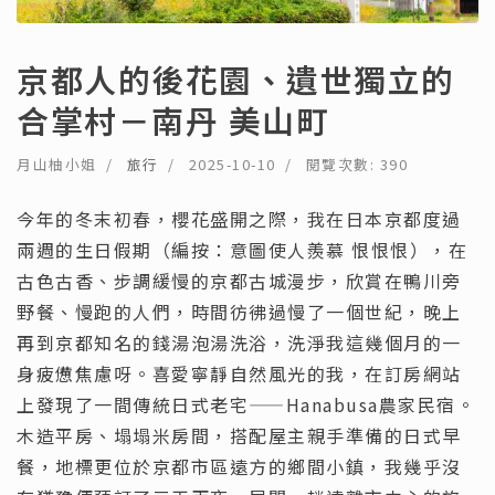
京都人的後花園、遺世獨立的
合掌村－南丹 美山町
月山柚小姐
旅行
2025-10-10
閱覽次數: 390
今年的冬末初春，櫻花盛開之際，我在日本京都度過
兩週的生日假期（編按：意圖使人羨慕 恨恨恨），在
古色古香、步調緩慢的京都古城漫步，欣賞在鴨川旁
野餐、慢跑的人們，時間彷彿過慢了一個世紀，晚上
再到京都知名的錢湯泡湯洗浴，洗淨我這幾個月的一
身疲憊焦慮呀。喜愛寧靜自然風光的我，在訂房網站
上發現了一間傳統日式老宅——Hanabusa農家民宿。
木造平房、塌塌米房間，搭配屋主親手準備的日式早
餐，地標更位於京都市區遠方的鄉間小鎮，我幾乎沒