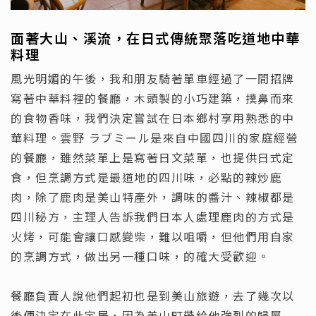
面著大山、溪流，在日式傳統聚落吃道地中華
料理
風光明媚的午後，我和朋友騎著單車經過了一間招牌
寫著中華料裡的餐廳，木頭製的小巧建築，撲鼻而來
的食物香味，我們決定嘗試在日本鄉村享用熟悉的中
華料理。雲野 ラブミール是來自中國四川的家庭經營
的餐廳，雖然菜單上是寫著日文菜單，也提供日式定
食，但烹調方式是最道地的四川味，必點的辣炒鹿
肉，除了鹿肉是美山特產外，調味的醬汁、辣椒都是
四川秘方，主理人告訴我們日本人處理鹿肉的方式是
火烤，可能會讓口感變柴，難以咀嚼，但他們用自家
的烹調方式，做出另一種口味，的確大受歡迎。
餐廳負責人說他們起初也是到美山旅遊，去了幾次以
後便決定在此定居，因為美山町帶給他強烈的歸屬