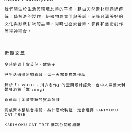
我們關注於生活與環境友善的平衡，藉由天然素材與透過傳
統工藝技法的製作，使器物具實用與美感。記錄台灣美好的
文化與默默耕耘的品牌，同時也喜愛音樂、影像和藝術創作
等精神糧食。
近期文章
令時俗諺｜食菝仔，放銃子
把生活過得足夠真誠，每一天都會成為作品
解析「T WHITE - 川彡志作」的空間設計語彙－台中人氣義大利
麵餐酒館「嵩 sung」
香蕉季｜金黃豐饒的寶島韻腳
質感實木貓跳台推薦：為什麼軟裝控一定會選擇 KARIMOKU
CAT TREE
KARIMOKU CAT TREE 貓跳台開箱組裝