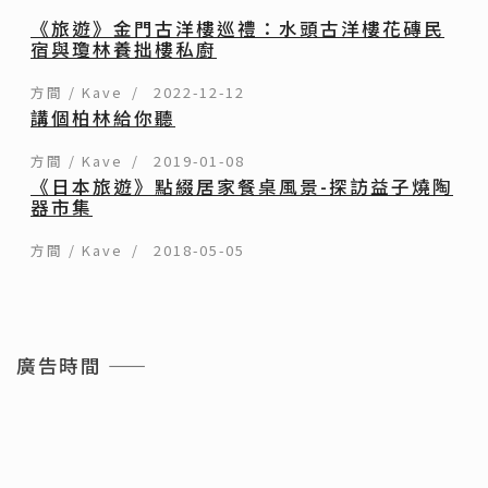
《旅遊》金門古洋樓巡禮：水頭古洋樓花磚民
宿與瓊林養拙樓私廚
方間 / Kave
2022-12-12
講個柏林給你聽
方間 / Kave
2019-01-08
《日本旅遊》點綴居家餐桌風景-探訪益子燒陶
器市集
方間 / Kave
2018-05-05
廣告時間 ——