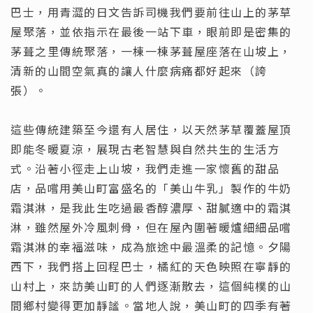
巴士，用青澀的日文告訴司機我們要前往山上的茅草
屋聚落，並依指示在最後一站下車，眼前即是密集的
茅葺之里傳統聚落，一棟一棟茅葺屋座落在山坡上，
清新的山間空氣真的讓人什麼病痛都好起來（誇
張）。
這些傳統建築至今還有人居住，以天然茅草覆蓋屋頂
即能冬暖夏涼，展現古老智慧與自然共生的生活方
式。沿著小徑走上山坡，我們走進一家懷舊的甜品
店，品嚐用美山町富盛名的「美山牛乳」製作的牛奶
霜淇淋，是我此生吃過最香醇濃厚、甜膩適中的霜淇
淋，雖然屋外冷風刺骨，但在屋內圍著暖爐細細品嚐
霜淇淋的幸福滋味，成為旅途中最溫柔的記憶。夕陽
西下，我們搭上回程巴士，橘紅的天色映照在寧靜的
山村上，來訪美山町的人們逐漸散去，這個純樸的山
間鄉村變得更加靜謐。當地人說，美山町的四季有著