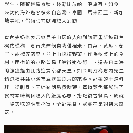
學生，隨著經驗累積，逐漸開放給一般旅客。如今，
來訪的海外遊客多來自台灣、泰國、馬來西亞、新加
坡等地，偶爾也有歐洲旅人到訪。
倉內夫婦也表示樂見美山因旅人的到訪而重新煥發生
機的模樣。倉內夫婦親自栽種稻米、白菜、黃瓜、茄
子、甜椒等蔬菜，並上山採摘野菜，作為餐桌上的食
材。民宿前的小路曾是「鯖街道後街」，過去日本海
的漁獲經由此路進貢京都天皇，如今則成為倉內先生
精選福井縣小濱市直送生魚片的來源。那夜的十道料
理，從刺身、天婦羅到燉煮時蔬，每道菜色都展現了
食材本味與料理人的細膩心思，搭配復古餐具，成就
一場美味的晚餐盛宴，全部完食，我實在是飽到天靈
蓋。