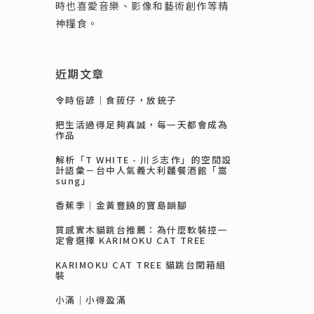
時也喜愛音樂、影像和藝術創作等精
神糧食。
近期文章
令時俗諺｜食菝仔，放銃子
把生活過得足夠真誠，每一天都會成為
作品
解析「T WHITE - 川彡志作」的空間設
計語彙－台中人氣義大利麵餐酒館「嵩
sung」
香蕉季｜金黃豐饒的寶島韻腳
質感實木貓跳台推薦：為什麼軟裝控一
定會選擇 KARIMOKU CAT TREE
KARIMOKU CAT TREE 貓跳台開箱組
裝
小滿｜小得盈滿