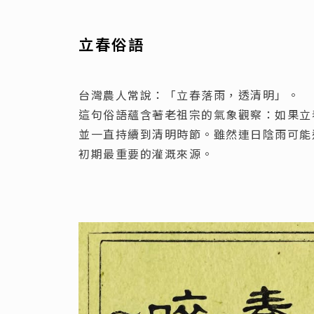
立春俗語
台灣農人常說：「立春落雨，透清明」。
這句俗語蘊含著老祖宗的氣象觀察：如果立
並一直持續到清明時節。雖然連日陰雨可能
初期最重要的灌溉來源。