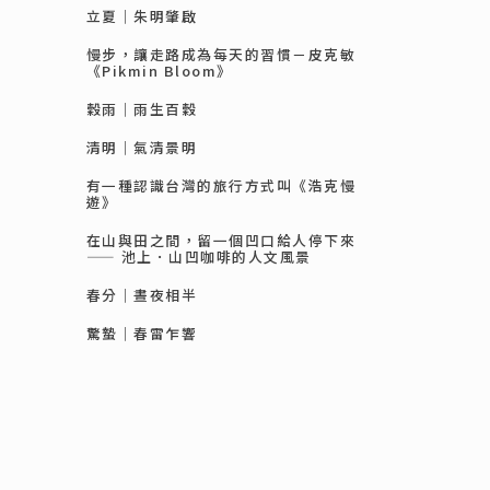
立夏｜朱明肇啟
慢步，讓走路成為每天的習慣－皮克敏
《Pikmin Bloom》
穀雨｜雨生百穀
清明｜氣清景明
有一種認識台灣的旅行方式叫《浩克慢
遊》
在山與田之間，留一個凹口給人停下來
—— 池上．山凹咖啡的人文風景
春分｜晝夜相半
驚蟄｜春雷乍響