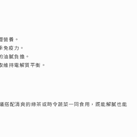
礎營養。
季免疫力。
的油膩負擔。
取維持電解質平衡。
議搭配清爽的綠茶或時令蔬菜一同食用，既能解膩也能