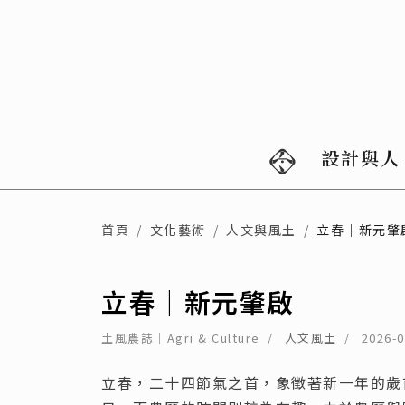
設計與人
首頁
文化藝術
人文與風土
立春｜新元肇
立春｜新元肇啟
土風農誌｜Agri & Culture
人文風土
2026-0
立春，二十四節氣之首，象徵著新一年的歲首啟