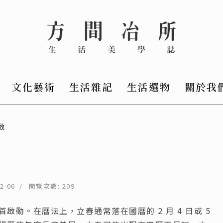
文化藝術
生活雜記
生活選物
關於我
啟
2-06
閱覽次數: 209
動。在曆法上，立春通常落在國曆的 2 月 4 日或 5