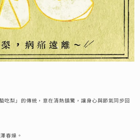
蟄吃梨」的傳統，意在清熱鎮驚，讓身心與節氣同步回
潤澤春燥。