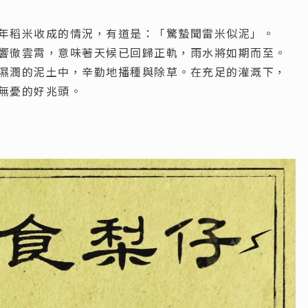
年稻米收成的情況，有道是：「驚蟄聞雷米似泥」。
響徹雲霄，意味著天候已回歸正軌，雨水將如期而至。
濕潤的泥土中，辛勤地播種與除草。在充足的灌溉下，
無憂的好兆頭。