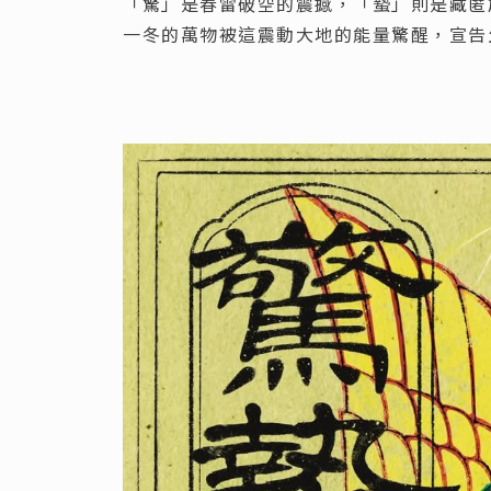
「驚」是春雷破空的震撼，「蟄」則是藏匿
一冬的萬物被這震動大地的能量驚醒，宣告