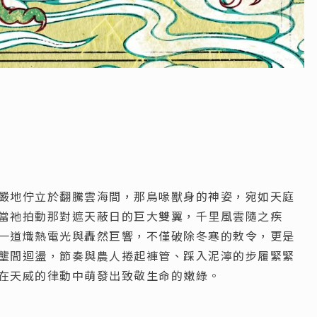
嚴地佇立於翻騰雲海間，那鳥喙獸身的神姿，宛如天庭
當祂拍動那對遮天蔽日的巨大雙翼，千里風雲隨之疾
一道熾熱電光與轟然巨響，不僅破除冬寒的敕令，更是
壟間迴盪，節奏與農人捲起褲管、踩入泥濘的步履緊緊
在天威的律動中萌發出致敬生命的嫩綠。