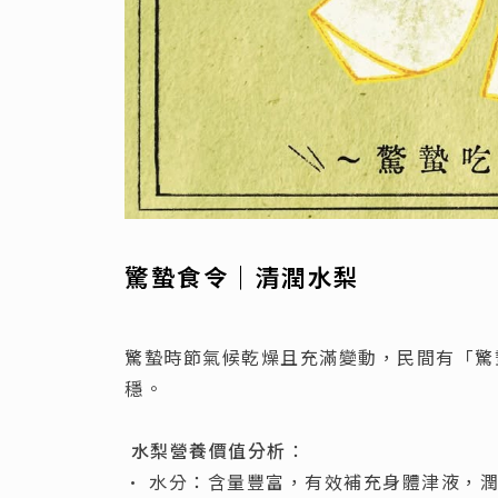
驚蟄食令｜清潤水梨
驚蟄時節氣候乾燥且充滿變動，民間有「驚
穩。
水梨營養價值分析
：
• 水分：含量豐富，有效補充身體津液，