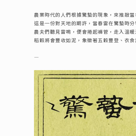
農業時代的人們根據驚蟄的現象，來推敲當
這是一份對天地的期許，當春雷在驚蟄時分
農夫們聽見雷鳴，便會捲起褲管，走入溫暖
稻穀將會豐收如泥，象徵著五穀豐登、衣食
—