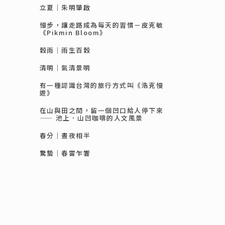
立夏｜朱明肇啟
慢步，讓走路成為每天的習慣－皮克敏
《Pikmin Bloom》
穀雨｜雨生百穀
清明｜氣清景明
有一種認識台灣的旅行方式叫《浩克慢
遊》
在山與田之間，留一個凹口給人停下來
—— 池上．山凹咖啡的人文風景
春分｜晝夜相半
驚蟄｜春雷乍響