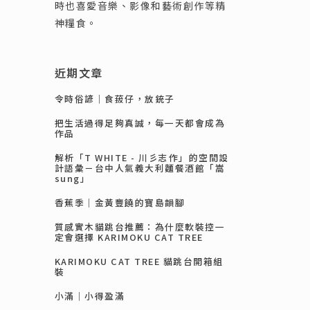
時也喜愛音樂、影像和藝術創作等精
神糧食。
近期文章
令時俗諺｜食菝仔，放銃子
把生活過得足夠真誠，每一天都會成為
作品
解析「T WHITE - 川彡志作」的空間設
計語彙－台中人氣義大利麵餐酒館「嵩
sung」
香蕉季｜金黃豐饒的寶島韻腳
質感實木貓跳台推薦：為什麼軟裝控一
定會選擇 KARIMOKU CAT TREE
KARIMOKU CAT TREE 貓跳台開箱組
裝
小滿｜小得盈滿