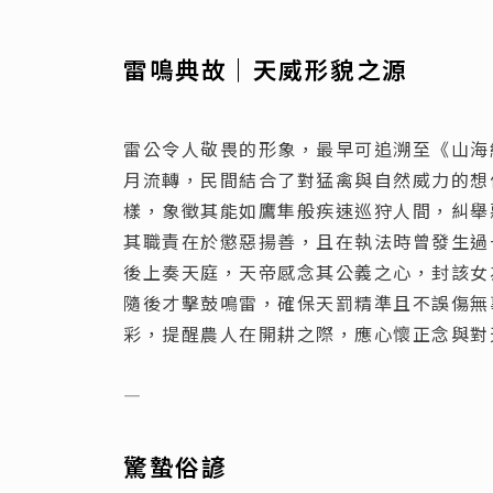
雷鳴典故｜天威形貌之源
雷公令人敬畏的形象，最早可追溯至《山海
月流轉，民間結合了對猛禽與自然威力的想
樣，象徵其能如鷹隼般疾速巡狩人間，糾舉
其職責在於懲惡揚善，且在執法時曾發生過
後上奏天庭，天帝感念其公義之心，封該女
隨後才擊鼓鳴雷，確保天罰精準且不誤傷無
彩，提醒農人在開耕之際，應心懷正念與對
—
驚蟄俗諺