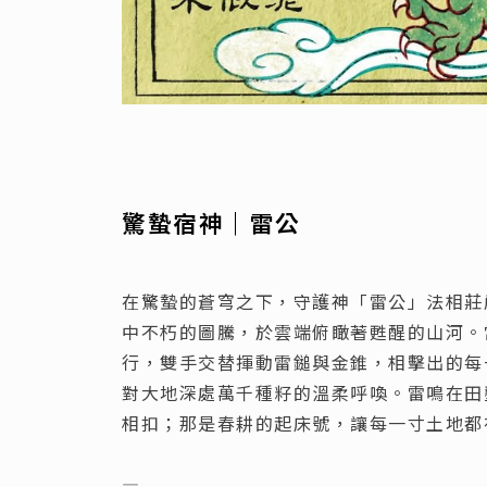
驚蟄宿神｜雷公
在驚蟄的蒼穹之下，守護神「雷公」法相莊
中不朽的圖騰，於雲端俯瞰著甦醒的山河。
行，雙手交替揮動雷鎚與金錐，相擊出的每
對大地深處萬千種籽的溫柔呼喚。雷鳴在田
相扣；那是春耕的起床號，讓每一寸土地都
—