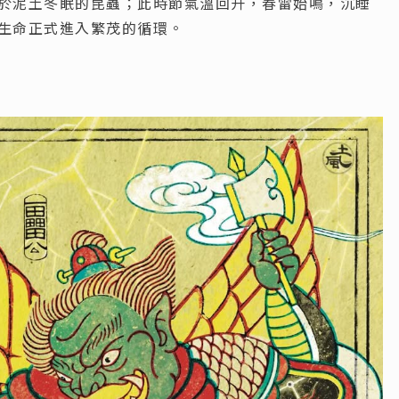
於泥土冬眠的昆蟲；此時節氣溫回升，春雷始鳴，沉睡
生命正式進入繁茂的循環。