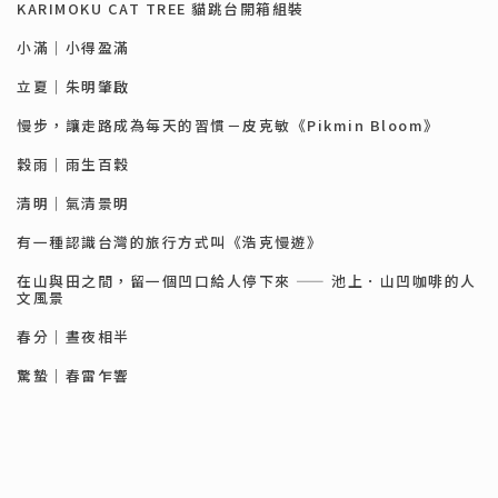
KARIMOKU CAT TREE 貓跳台開箱組裝
小滿｜小得盈滿
立夏｜朱明肇啟
慢步，讓走路成為每天的習慣－皮克敏《Pikmin Bloom》
穀雨｜雨生百穀
清明｜氣清景明
有一種認識台灣的旅行方式叫《浩克慢遊》
在山與田之間，留一個凹口給人停下來 —— 池上．山凹咖啡的人
文風景
春分｜晝夜相半
驚蟄｜春雷乍響