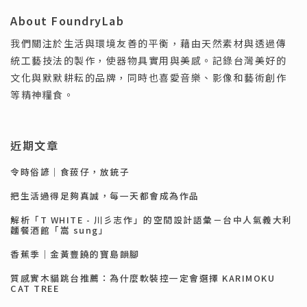
About FoundryLab
我們關注於生活與環境友善的平衡，藉由天然素材與透過傳
統工藝技法的製作，使器物具實用與美感。記錄台灣美好的
文化與默默耕耘的品牌，同時也喜愛音樂、影像和藝術創作
等精神糧食。
近期文章
令時俗諺｜食菝仔，放銃子
把生活過得足夠真誠，每一天都會成為作品
解析「T WHITE - 川彡志作」的空間設計語彙－台中人氣義大利
麵餐酒館「嵩 sung」
香蕉季｜金黃豐饒的寶島韻腳
質感實木貓跳台推薦：為什麼軟裝控一定會選擇 KARIMOKU
CAT TREE