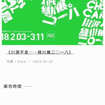
《川游不息──綠川展二○一八》
方間 / Kave
2018-02-19
廣告時間 ——