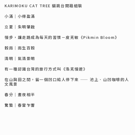
KARIMOKU CAT TREE 貓跳台開箱組裝
小滿｜小得盈滿
立夏｜朱明肇啟
慢步，讓走路成為每天的習慣－皮克敏《Pikmin Bloom》
穀雨｜雨生百穀
清明｜氣清景明
有一種認識台灣的旅行方式叫《浩克慢遊》
在山與田之間，留一個凹口給人停下來 —— 池上．山凹咖啡的人
文風景
春分｜晝夜相半
驚蟄｜春雷乍響