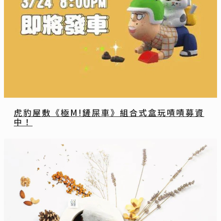
虎豹屋敷《極M!鏟屎車》組合式盒玩嘖嘖募資
中！
魚眼
2022-04-06