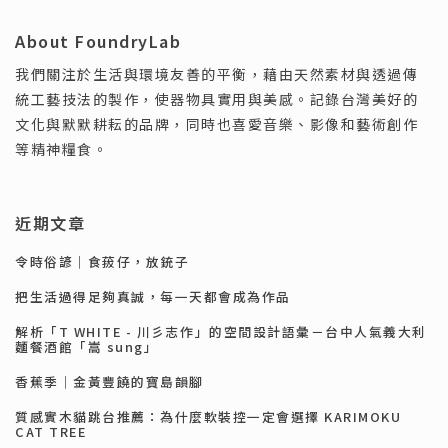
About FoundryLab
我們關注於生活與環境友善的平衡，藉由天然素材與透過傳
統工藝技法的製作，使器物具實用與美感。記錄台灣美好的
文化與默默耕耘的品牌，同時也喜愛音樂、影像和藝術創作
等精神糧食。
近期文章
令時俗諺｜食菝仔，放銃子
把生活過得足夠真誠，每一天都會成為作品
解析「T WHITE - 川彡志作」的空間設計語彙－台中人氣義大利
麵餐酒館「嵩 sung」
香蕉季｜金黃豐饒的寶島韻腳
質感實木貓跳台推薦：為什麼軟裝控一定會選擇 KARIMOKU
CAT TREE