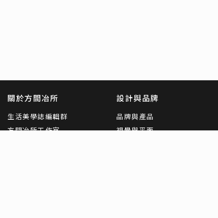
關於方間冶所
設計與品牌
生活美學誌編輯群
品牌與產品
方間冶所工作室
視覺與平面
方間冶所生活選品
空間與人
料・生活家居選物
多媒體與遊戲
常粹 sióng-tshuì
藝術與文化
生活雜記