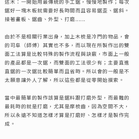
述木：一開始用最傳統的手工鋸，慢慢地製作；每次
鋸好一塊木板就需要好長時間而且容易鋸歪、鋸斜。
接著畫板、鋸齒、外型、打磨......
由於不是相關行業出身，加上木梳是冷門的物品，會
的司阜（師傅）其實也不多，而以現在所製作出的雙
面工法算是比較特殊的製作流程與訣竅，市面上一般
的產品都是一次鋸，而雙面的工法很少有；主要直進
直鋸的一次鋸比較簡單而且省時。所以會的一般是不
太願意讓外人了解，所以這些都是從零開始摸索。
當中最簡單的製作該算是鋸料跟打磨外型，而最難的
最耗時的就是打磨，尤其是摩梳齒，因為空間不大，
所以永遠不知道怎樣才算是打磨好、怎樣才是製作完
成。