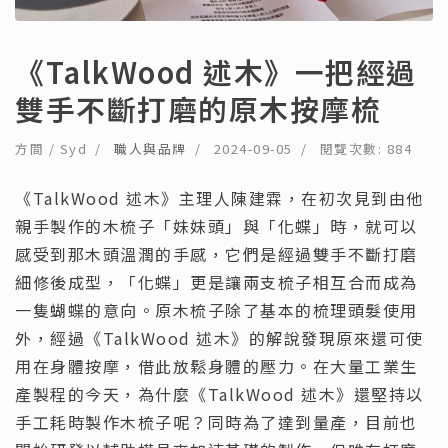
《TalkWood 述木》一把經過
雙手不斷打磨的原木按摩梳
方間 / Syd
職人與品牌
2024-09-05
閱覽次數: 884
《TalkWood 述木》主理人陳建霖，在初次見到由他
親手製作的木梳子「妹妹頭」與「化蝶」時，就可以
感受到那木頭溫潤的手感，它們是經過雙手不斷打磨
細修後成型，「化蝶」更是讓兩支梳子相互合而成為
一隻蝴蝶的意向。原木梳子除了基本的梳理頭髮使用
外，經過《TalkWood 述木》的解說發現原來還可使
用在身體按摩，借此放鬆身體的壓力。在大量工業生
產製程的今天，為什麼《TalkWood 述木》還堅持以
手工耗時製作木梳子呢？同時為了達到量產，目前也