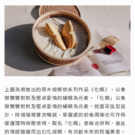
上圖為將推出的原木按摩梳系列作品《化蝶》，以象
徵雙雙對對及堅貞愛情的蝴蝶為元素。「化蝶」以象
徵雙雙對對及堅貞愛情的蝴蝶為元素。梳面采弧型設
計，除增強視覺流暢感，掌握處的前後兩端也可作保
健護理時按壓使用。取名「化蝶」意喻合併時，彼此
的情感破繭而出幻化成蝶，有共創未來的祝福美意。