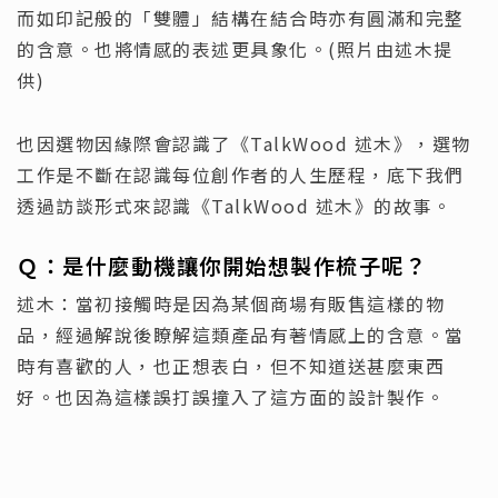
而如印記般的「雙體」結構在結合時亦有圓滿和完整
的含意。也將情感的表述更具象化。(照片由述木提
供)
也因選物因緣際會認識了《TalkWood 述木》，選物
工作是不斷在認識每位創作者的人生歷程，底下我們
透過訪談形式來認識《TalkWood 述木》的故事。
Ｑ：是什麼動機讓你開始想製作梳子呢？
述木：當初接觸時是因為某個商場有販售這樣的物
品，經過解說後瞭解這類產品有著情感上的含意。當
時有喜歡的人，也正想表白，但不知道送甚麼東西
好。也因為這樣誤打誤撞入了這方面的設計製作。