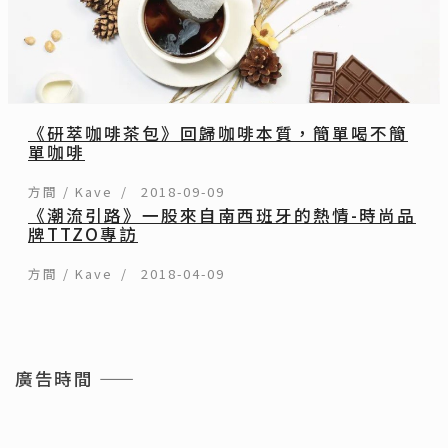
《研萃咖啡茶包》回歸咖啡本質，簡單喝不簡
單咖啡
方間 / Kave
2018-09-09
《潮流引路》一股來自南西班牙的熱情-時尚品
牌TTZO專訪
方間 / Kave
2018-04-09
廣告時間 ——