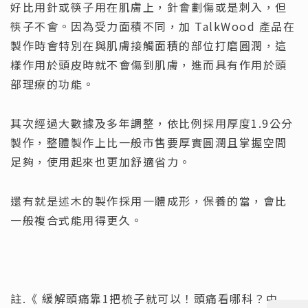
好比用針或筷子用在肌膚上，針會劃傷或是刺入，但
筷子不會。因為受力面積不同，加 TalkWood 產品在
製作時會特別在與肌膚接觸面積的部位打磨圓潤，這
樣作用於頭皮時就不會傷到肌膚，進而具有作用於頭
部理療的功能。
其次經過大數據及多年調整，依比例採用厚度1.9公分
製作，整體製作上比一般市售要厚實圓潤且掌握空間
足夠，使用起來也更加舒適省力。
還有就是述木的製作採用一體成形，保養的當，會比
一般複合式能用得更久。
註.《 緩解頭痛靠1把梳子就可以！頭痛看哪科？中