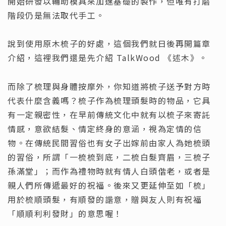
開始研發以輔助模具來加速基礎的製作，但唯有打磨
階段仍是無法取代手工。
說到使用原木梳子的好處，這個我們就日後再開篇章
介紹，這裡我們還是先介紹 TalkWood 《述木》。
而除了梳理與身體按摩外，你知道將梳子送予對方時
代表什麼含義嗎？梳子作為梳理頭髮時的物品，它具
有一定親密性，在早前傳統文化中就有以梳子來寄託
情感，意欲結髮、情定終身的意涵，視為定情的信
物。在傳統民間習俗也有女子出嫁前由家人為她梳頭
的習俗，所謂「一梳梳到底，二梳白髮齊眉，三梳子
孫滿堂」；而作為禮物時就有情人白頭偕老，或者是
親人們所傳遞最好的祝福。後來又更延伸至如「梳」
用於梳順頭髮，有順發的諧意，贈與友人則有祝福
「順順利利發財」的意思喔！